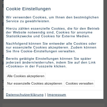
Dipl. Masch.-Ing. ETH/SIA
Cookie Einstellungen
VR-Mitglied, Beratung
Wir verwenden Cookies, um Ihnen den bestmöglichen
Service zu gewährleisten.
Direkt +41 (0)61 386 32 53
Hierzu zählen essenzielle Cookies, die für den Betrieb
der Website notwendig sind, Cookies für anonyme
Statistikzwecke und Cookies für Externe Medien.
Nachfolgend können Sie entweder alle Cookies oder
nur essenzielle Cookies akzeptieren. Zudem können
Sie Ihre Cookie-Einstellungen verwalten.
Susanne Hanser
Bereits getätigte Einstellungen können Sie später
jederzeit ändern/widerrufen, indem Sie auf den Link
Kauffrau
«Cookies» in der Fusszeile klicken.
Alle Cookies akzeptieren
Sekretariat und Buchhaltung
Nur essenzielle Cookies akzeptieren
Cookies verwalten
Zentrale +41 (0)61 386 32 50
Datenschutzerklärung
|
Impressum